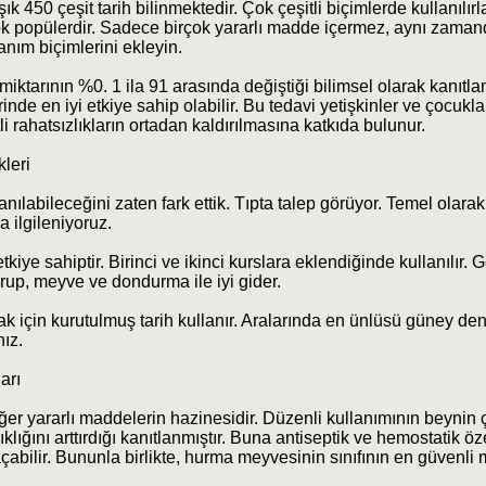
k 450 çeşit tarih bilinmektedir. Çok çeşitli biçimlerde kullanılırla
çok popülerdir. Sadece birçok yararlı madde içermez, aynı zama
lanım biçimlerini ekleyin.
miktarının %0. 1 ila 91 arasında değiştiği bilimsel olarak kanıtlan
nde en iyi etkiye sahip olabilir. Bu tedavi yetişkinler ve çocuklar
li rahatsızlıkların ortadan kaldırılmasına katkıda bulunur.
kleri
anılabileceğini zaten fark ettik. Tıpta talep görüyor. Temel olarak,
 ilgileniyoruz.
kiye sahiptir. Birinci ve ikinci kurslara eklendiğinde kullanılır.
 şurup, meyve ve dondurma ile iyi gider.
ak için kurutulmuş tarih kullanır. Aralarında en ünlüsü güney de
nız.
arı
iğer yararlı maddelerin hazinesidir. Düzenli kullanımının beynin 
klığını arttırdığı kanıtlanmıştır. Buna antiseptik ve hemostatik öze
çabilir. Bununla birlikte, hurma meyvesinin sınıfının en güvenli