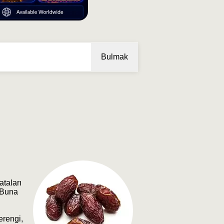
Bulmak
ataları
. Buna
erengi,