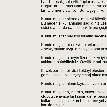
hafif buruşuk, sulu etli. Toplamda yaklaşı
Bugün, kurutulmuş tarih gibi bir ürün 
bir raf ömrüne sahiptir. Buna çeşitli kul
Kurutulmuş tarihlerdeki mineral bileşik 
Bu nedenle, kullanımları sağlığınız üzeri
ciddi olanlar da dahil olmak üzere çeşit
Kurutulmuş tarihler için tüketim seçene
Kurutulmuş tarihin çeşitli alanlarda kull
Ancak, mutfak uygulamasıyla daha fazla
Kurutulmuş tarih beyin üzerinde en iyi et
tatlılarda bulabilirsiniz. Özellikle bal,
Birçok barmen bir dizi kokteyl oluşturm
gerekli tazelik ve neşeyle şarj olacaksı
Kurutulmuş tarihlerin faydaları ve zararl
Kurutulmuş tarih, vitamin, mineral ve d
olduğu ve ayrıca bir kişinin genel bağışı
kullanımı bazı mide problemlerine yol a
kanıtlanmıştır.