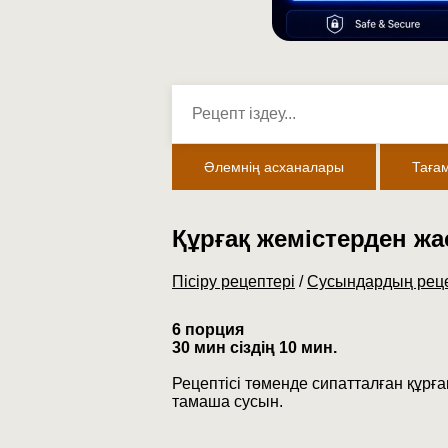
Әлемнің асханалары
Таға
Құрғақ жемістерден жа
Пісіру рецептері
/
Сусындардың реце
6 порция
30 мин сіздің 10 мин.
Рецептісі төменде сипатталған құрға
тамаша сусын.