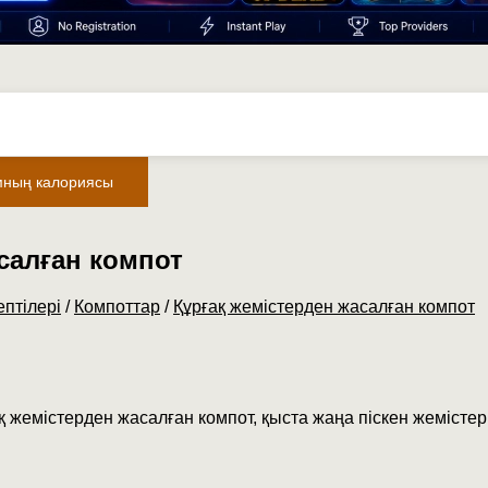
мның калориясы
салған компот
птілері
/
Компоттар
/
Құрғақ жемістерден жасалған компот
қ жемістерден жасалған компот, қыста жаңа піскен жемістер