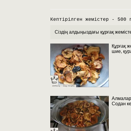
Кептірілген жемістер - 500 
Сіздің алдыңыздағы құрғақ жеміст
Құрғақ ж
шие, қур
Алмалар 
Содан ке