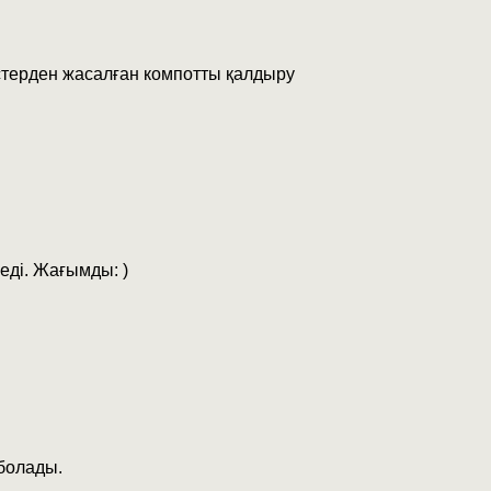
істерден жасалған компотты қалдыру
еді. Жағымды: )
 болады.