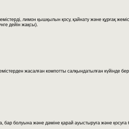
емістерді, лимон қышқылын қосу, қайнату және құрғақ жем
үнге дейін жақсы).
емістерден жасалған компотты салқындатылған күйінде бер
ға, бар болуына және дәміне қарай ауыстыруға және қосуға