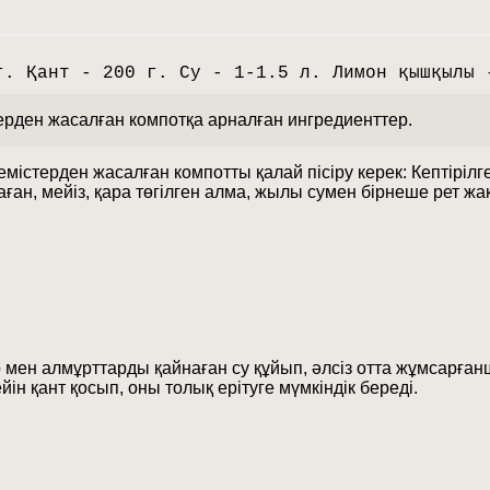
г. Қант - 200 г. Су - 1-1.5 л. Лимон қышқылы 
ерден жасалған компотқа арналған ингредиенттер.
емістерден жасалған компотты қалай пісіру керек: Кептіріл
аған, мейіз, қара төгілген алма, жылы сумен бірнеше рет ж
мен алмұрттарды қайнаған су құйып, әлсіз отта жұмсарғанш
йін қант қосып, оны толық ерітуге мүмкіндік береді.