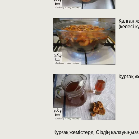
Қалған ж
(келесі к
Құрғақ ж
Құрғақ жемістерді Сіздің қалауыңыз