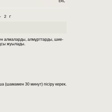
- 2 г
ген алмаларды, алмұрттарды, шие-
ақсы жуылады.
а (шамамен 30 минут) пісіру керек.