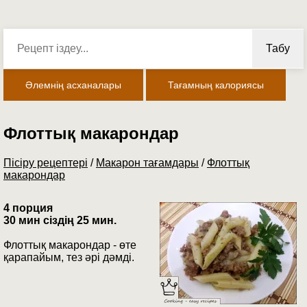
Табу
Әлемнің асханалары
Тағамның калориясы
Флоттық макарондар
Пісіру рецептері
/
Макарон тағамдары
/
Флоттық
макарондар
4 порция
30 мин сіздің 25 мин.
Флоттық макарондар - өте
қарапайым, тез әрі дәмді.