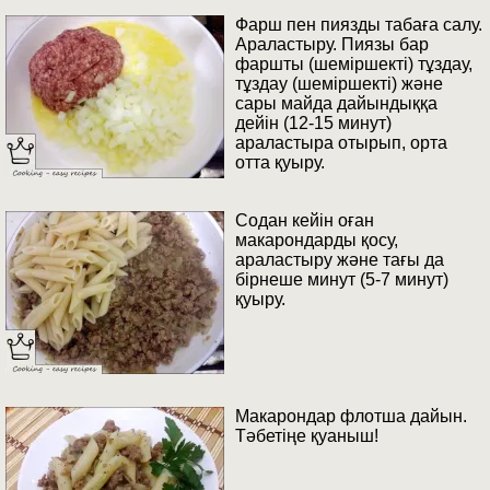
Фарш пен пиязды табаға салу.
Араластыру. Пиязы бар
фаршты (шеміршекті) тұздау,
тұздау (шеміршекті) және
сары майда дайындыққа
дейін (12-15 минут)
араластыра отырып, орта
отта қуыру.
Содан кейін оған
макарондарды қосу,
араластыру және тағы да
бірнеше минут (5-7 минут)
қуыру.
Макарондар флотша дайын.
Тәбетіңе қуаныш!