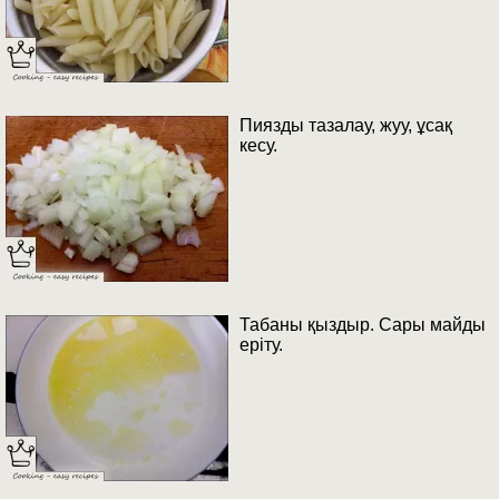
Пиязды тазалау, жуу, ұсақ
кесу.
Табаны қыздыр. Сары майды
еріту.