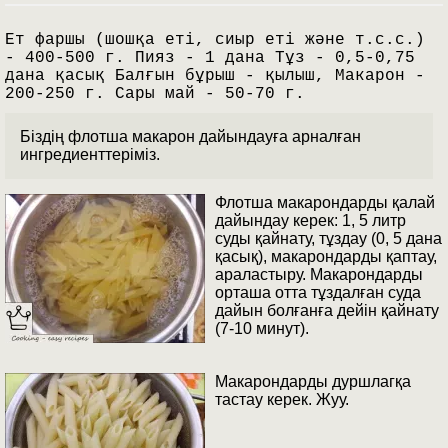
Ет фаршы (шошқа еті, сиыр еті және т.с.с.)
- 400-500 г. Пияз - 1 дана Тұз - 0,5-0,75
дана қасық Балғын бұрыш - қылыш, Макарон -
200-250 г. Сары май - 50-70 г.
Біздің флотша макарон дайындауға арналған
ингредиенттеріміз.
Флотша макарондарды қалай
дайындау керек: 1, 5 литр
суды қайнату, тұздау (0, 5 дана
қасық), макарондарды қаптау,
араластыру. Макарондарды
орташа отта тұздалған суда
дайын болғанға дейін қайнату
(7-10 минут).
Макарондарды дуршлагқа
тастау керек. Жуу.