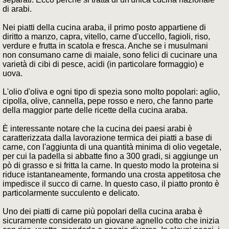
di arabi.
Nei piatti della cucina araba, il primo posto appartiene di
diritto a manzo, capra, vitello, carne d'uccello, fagioli, riso,
verdure e frutta in scatola e fresca. Anche se i musulmani
non consumano carne di maiale, sono felici di cucinare una
varietà di cibi di pesce, acidi (in particolare formaggio) e
uova.
L'olio d'oliva e ogni tipo di spezia sono molto popolari: aglio,
cipolla, olive, cannella, pepe rosso e nero, che fanno parte
della maggior parte delle ricette della cucina araba.
È interessante notare che la cucina dei paesi arabi è
caratterizzata dalla lavorazione termica dei piatti a base di
carne, con l'aggiunta di una quantità minima di olio vegetale,
per cui la padella si abbatte fino a 300 gradi, si aggiunge un
pò di grasso e si fritta la carne. In questo modo la proteina si
riduce istantaneamente, formando una crosta appetitosa che
impedisce il succo di carne. In questo caso, il piatto pronto è
particolarmente succulento e delicato.
Uno dei piatti di carne più popolari della cucina araba è
sicuramente considerato un giovane agnello cotto che inizia