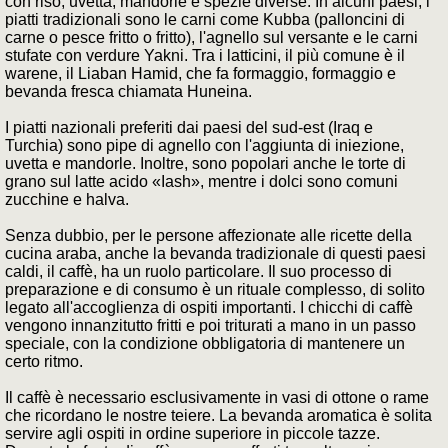
con riso, uvetta, mandorle e spezie diverse. In alcuni paesi, i
piatti tradizionali sono le carni come Kubba (palloncini di
carne o pesce fritto o fritto), l'agnello sul versante e le carni
stufate con verdure Yakni. Tra i latticini, il più comune è il
warene, il Liaban Hamid, che fa formaggio, formaggio e
bevanda fresca chiamata Huneina.
I piatti nazionali preferiti dai paesi del sud-est (Iraq e
Turchia) sono pipe di agnello con l'aggiunta di iniezione,
uvetta e mandorle. Inoltre, sono popolari anche le torte di
grano sul latte acido «Iash», mentre i dolci sono comuni
zucchine e halva.
Senza dubbio, per le persone affezionate alle ricette della
cucina araba, anche la bevanda tradizionale di questi paesi
caldi, il caffè, ha un ruolo particolare. Il suo processo di
preparazione e di consumo è un rituale complesso, di solito
legato all'accoglienza di ospiti importanti. I chicchi di caffè
vengono innanzitutto fritti e poi triturati a mano in un passo
speciale, con la condizione obbligatoria di mantenere un
certo ritmo.
Il caffè è necessario esclusivamente in vasi di ottone o rame
che ricordano le nostre teiere. La bevanda aromatica è solita
servire agli ospiti in ordine superiore in piccole tazze.