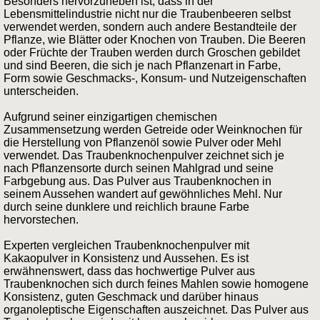
Besonders hervorzuheben ist, dass in der
Lebensmittelindustrie nicht nur die Traubenbeeren selbst
verwendet werden, sondern auch andere Bestandteile der
Pflanze, wie Blätter oder Knochen von Trauben. Die Beeren
oder Früchte der Trauben werden durch Groschen gebildet
und sind Beeren, die sich je nach Pflanzenart in Farbe,
Form sowie Geschmacks-, Konsum- und Nutzeigenschaften
unterscheiden.
Aufgrund seiner einzigartigen chemischen
Zusammensetzung werden Getreide oder Weinknochen für
die Herstellung von Pflanzenöl sowie Pulver oder Mehl
verwendet. Das Traubenknochenpulver zeichnet sich je
nach Pflanzensorte durch seinen Mahlgrad und seine
Farbgebung aus. Das Pulver aus Traubenknochen in
seinem Aussehen wandert auf gewöhnliches Mehl. Nur
durch seine dunklere und reichlich braune Farbe
hervorstechen.
Experten vergleichen Traubenknochenpulver mit
Kakaopulver in Konsistenz und Aussehen. Es ist
erwähnenswert, dass das hochwertige Pulver aus
Traubenknochen sich durch feines Mahlen sowie homogene
Konsistenz, guten Geschmack und darüber hinaus
organoleptische Eigenschaften auszeichnet. Das Pulver aus