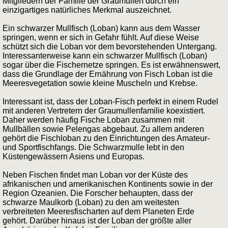
Mitgliedern der Familie der Graumullen durch ein
einzigartiges natürliches Merkmal auszeichnet.
Ein schwarzer Mullfisch (Loban) kann aus dem Wasser
springen, wenn er sich in Gefahr fühlt. Auf diese Weise
schützt sich die Loban vor dem bevorstehenden Untergang.
Interessanterweise kann ein schwarzer Mullfisch (Loban)
sogar über die Fischernetze springen. Es ist erwähnenswert,
dass die Grundlage der Ernährung von Fisch Loban ist die
Meeresvegetation sowie kleine Muscheln und Krebse.
Interessant ist, dass der Loban-Fisch perfekt in einem Rudel
mit anderen Vertretern der Graumullenfamilie koexistiert.
Daher werden häufig Fische Loban zusammen mit
Mullbällen sowie Pelengas abgebaut. Zu allem anderen
gehört die Fischloban zu den Einrichtungen des Amateur-
und Sportfischfangs. Die Schwarzmulle lebt in den
Küstengewässern Asiens und Europas.
Neben Fischen findet man Loban vor der Küste des
afrikanischen und amerikanischen Kontinents sowie in der
Region Ozeanien. Die Forscher behaupten, dass der
schwarze Maulkorb (Loban) zu den am weitesten
verbreiteten Meeresfischarten auf dem Planeten Erde
gehört. Darüber hinaus ist der Loban der größte aller