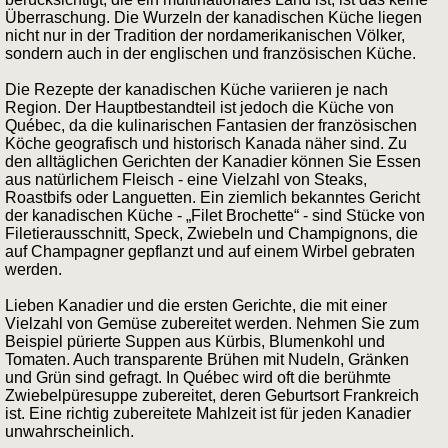
Überraschung. Die Wurzeln der kanadischen Küche liegen
nicht nur in der Tradition der nordamerikanischen Völker,
sondern auch in der englischen und französischen Küche.
Die Rezepte der kanadischen Küche variieren je nach
Region. Der Hauptbestandteil ist jedoch die Küche von
Québec, da die kulinarischen Fantasien der französischen
Köche geografisch und historisch Kanada näher sind. Zu
den alltäglichen Gerichten der Kanadier können Sie Essen
aus natürlichem Fleisch - eine Vielzahl von Steaks,
Roastbifs oder Languetten. Ein ziemlich bekanntes Gericht
der kanadischen Küche - „Filet Brochette“ - sind Stücke von
Filetierausschnitt, Speck, Zwiebeln und Champignons, die
auf Champagner gepflanzt und auf einem Wirbel gebraten
werden.
Lieben Kanadier und die ersten Gerichte, die mit einer
Vielzahl von Gemüse zubereitet werden. Nehmen Sie zum
Beispiel pürierte Suppen aus Kürbis, Blumenkohl und
Tomaten. Auch transparente Brühen mit Nudeln, Gränken
und Grün sind gefragt. In Québec wird oft die berühmte
Zwiebelpüresuppe zubereitet, deren Geburtsort Frankreich
ist. Eine richtig zubereitete Mahlzeit ist für jeden Kanadier
unwahrscheinlich.