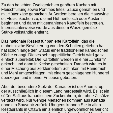
Zu den beliebten Zweitgerichten gehören Kuchen mit
Fleischfüllung sowie Pommes frites, Sauce gemahlen und
mit Hüttenkäse gebacken. Außerdem bereiten die Hauswirte
oft Fleischkuchen zu, die mit Hühnerfleisch oder Austern
beginnen und dann mit gemahlenen Kartoffeln bestreuen.
Interessanterweise wurde aus diesem Wurzelgemüse
Stärke vollständig entfernt.
Das nationale Rezept für panierte Kartoffeln, das die
einheimische Bevölkerung von den Schotten geliehen hat,
hat schon lange den Status einer traditionellen kanadischen
Küche erlangt. Dieses sehr appetitliche Gericht wird ganz
einfach zubereitet: Die Kartoffeln werden in einer „Uniform“
gekocht und dann in Kreise geschnitten. Danach wird es in
einer Mischung aus zerkleinertem Schinken mit Paniermehl
und Mehl umgeschlagen, mit einem geschlagenen Hühnerei
überzogen und in einer Fritteuse gebraten.
Aber der besondere Stolz der Kanadier ist der Ahornsirup,
der ausschließlich in diesem Land hergestellt wird. Es ist ein
süßer Saft aus kanadischem Zuckerahorn, der ohne Zusätze
verdickt wird. Nur wenige Menschen kommen aus Kanada
ohne ein Souvenir zurück. Übrigens können Sie in allen
Restaurants in Ottawa ein ziemlich ungewöhnliches Gericht