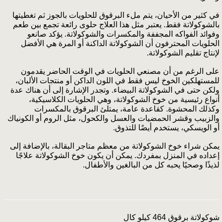
في كثير من الأحيان، يتم ملء البرقوق للحلويات بالجوز ثم تغطيتها
بالشوكولاتة فقط. يعتبر مثل هذا العلاج حلوى رائعة تجمع بين طعم
وفوائد الفواكه المجففة والمكسرات والشوكولاتة. يؤكد صانعو
الحلويات المحترفون أن الشوكولاتة الداكنة أو المرة هي الأفضل
لإنتاج تقليم الشوكولاتة.
على الرغم من أن مصنعي الحلويات في الوقت الحاضر يقدمون
للمستهلكين الخوخ ليس فقط في اللون الداكن أو منتجات الألبان،
ولكن حتى في الشوكولاتة البيضاء. وتجدر الإشارة إلى أن هناك عدة
أنواع رئيسية من خوخ الشوكولاتة، وهي الحلويات الكلاسيكية،
وكذلك المحشوة. كقاعدة عامة، يمتلئ البرقوق بالمكسرات
والزبيب وقشر الحمضيات والعسل والكحول، مثل الروم أو الكونياك
أو الويسكي، يستخدم أيضًا للتذوق.
يمكن شراء خوخ الشوكولاتة من معظم متاجر البقالة، بالإضافة إلى
إعداده في المنزل بمفردك. يمكن أن يكون خوخ الشوكولاتة علاجًا
لذيذًا وصحيًا يحبه كل من البالغين والأطفال.
شوكولاتة برقوق 464 كيلو كال