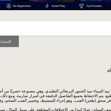
السعرات
ام
نبيذ الميناء نبيذ الخمور البرتغالي التقليدي. وهي مصنوعة حصريًا من
بع، يتم الاحتفاظ بجميع التفاصيل الدقيقة في أسرار صارمة. ومع ذلك
وفر سحق (طحن) العنب، وهو إجراء للتمشيط، وتخمير العنب الضخم، و
ف الموانئ عددًا كبيرًا من الاختلافات المختلفة. على سبيل المثال، تميز