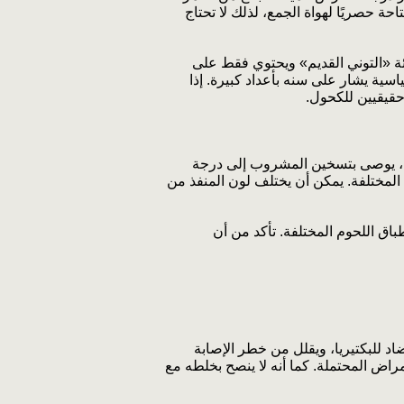
 لكنها متاحة حصريًا لهواة الجمع، لذلك لا تحتاج
تمي إلى فئة «التوني القديم» ويحتوي فقط على
كقاعدة عامة، يحتوي الميناء المسن لمدة 20 سنة على بطاقة قياسية يشار على سنه بأعداد كبيرة. إذا
حقيقيين للكحول.
ذلك، يوصى بتسخين المشروب إلى درجة
بل المختلفة. يمكن أن يختلف لون المنفذ من
ة إلى أطباق اللحوم المختلفة. تأكد من أن
اد للبكتيريا، ويقلل من خطر الإصابة
مراض المحتملة. كما أنه لا ينصح بخلطه مع