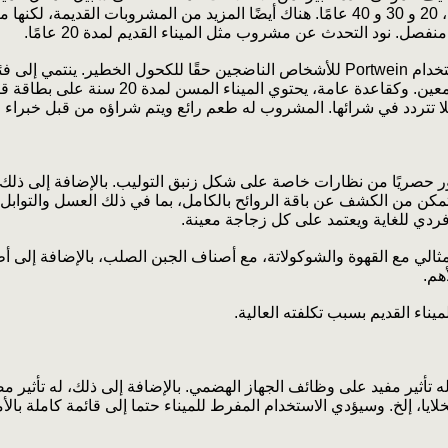
10 سنوات، 20 و 30 و 40 عامًا. هناك أيضًا المزيد من المشروبات القديمة،
منفصل. نود التحدث عن مشروب مثل الميناء القديم لمدة 20 عامًا.
يوصى باستخدام Portwein للأشخاص الناضجين حقًا للكحول الخطير. ين
عنب مختار، ينتمي إلى الحصاد الفاخر لعام معين. و
 تتردد في شرائها. المشروب له طعم رائع ويتم شراؤه من قبل خبراء 
مخمور حصريًا من نظارات خاصة على شكل زنبق التوليب. بالإضافة إلى 
لة، سيتمكن من الكشف عن باقة الروائح بالكامل، بما في ذلك العسل والتوا
ردي للغاية ويعتمد على كل زجاجة معينة.
لقديم لمدة 20 عامًا بشكل مثالي مع القهوة والشوكولاتة، مع أصناف الجبن الصلب، بالإضاف
هم.
ميناء القديم بسبب تكلفته العالية.
تأثير مفيد على وظائف الجهاز الهضمي. بالإضافة إلى ذلك، له تأثير مض
يا، إلخ. وسيؤدي الاستخدام المفرط للميناء حتما إلى قائمة كاملة بالأ